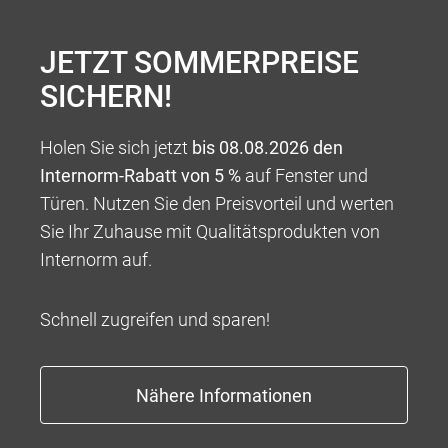
JETZT SOMMERPREISE
SICHERN!
Holen Sie sich jetzt
bis 08.08.2026 den
Internorm-Rabatt von 5 %
auf Fenster und
LISENEN ODER NUT
Türen. Nutzen Sie den Preisvorteil und werten
Sie Ihr Zuhause mit Qualitätsprodukten von
Dezente Nutfräsungen oder glänzende Lisenen
Internorm auf.
sorgen für eine reizvolle Optik am Türblatt. Die
Ausführung ist, je nach Vorliebe, als einfache oder
Schnell zugreifen und sparen!
doppelte Linie möglich.